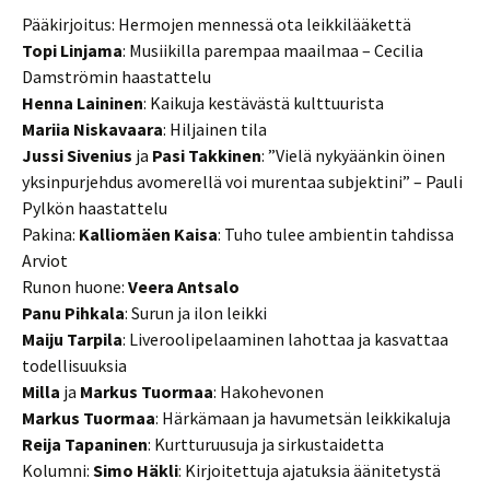
Pääkirjoitus: Hermojen mennessä ota leikkilääkettä
Topi Linjama
: Musiikilla parempaa maailmaa – Cecilia
Damströmin haastattelu
Henna Laininen
: Kaikuja kestävästä kulttuurista
Mariia Niskavaara
: Hiljainen tila
Jussi Sivenius
ja
Pasi Takkinen
: ”Vielä nykyäänkin öinen
yksinpurjehdus avomerellä voi murentaa subjektini” – Pauli
Pylkön haastattelu
Pakina:
Kalliomäen Kaisa
: Tuho tulee ambientin tahdissa
Arviot
Runon huone:
Veera Antsalo
Panu Pihkala
: Surun ja ilon leikki
Maiju Tarpila
: Liveroolipelaaminen lahottaa ja kasvattaa
todellisuuksia
Milla
ja
Markus Tuormaa
: Hakohevonen
Markus Tuormaa
: Härkämaan ja havumetsän leikkikaluja
Reija Tapaninen
: Kurtturuusuja ja sirkustaidetta
Kolumni:
Simo Häkli
: Kirjoitettuja ajatuksia äänitetystä