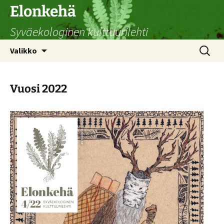
Siirry
Elonkehä
sisältöön
Syväekologinen kulttuurilehti
Haku:
Valikko
Vuosi 2022