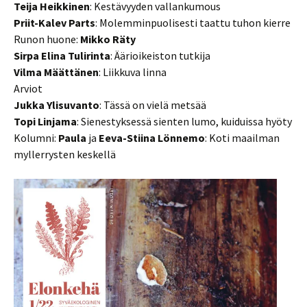
Teija Heikkinen
: Kestävyyden vallankumous
Priit-Kalev Parts
: Molemminpuolisesti taattu tuhon kierre
Runon huone:
Mikko Räty
Sirpa Elina Tulirinta
: Äärioikeiston tutkija
Vilma Määttänen
: Liikkuva linna
Arviot
Jukka Ylisuvanto
: Tässä on vielä metsää
Topi Linjama
: Sienestyksessä sienten lumo, kuiduissa hyöty
Kolumni:
Paula
ja
Eeva-Stiina Lönnemo
: Koti maailman
myllerrysten keskellä