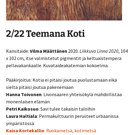
2/22 Teemana Koti
Kansitaide:
Vilma Määttänen
2020.
Liikkuva Linna 2020
, 104
x 102 cm, itse valmistetut pigmentit ja keltuaistempera
pellavakankaalle. Kuvataideakatemian kokoelma.
Pääkirjoitus: Kotia ei pitäisi joutua puolustamaan eikä
sieltä pitäisi joutua pakenemaan
Hanna Toivonen
: Livonsaaren yhteisökylä mahdollistaa
monenlaisen elämän
Petri Kaikosuo
: Savi tulee takaisin taloihin
Laura Haltiala
: Permakulttuurin perusteet urbaanissa
ympäristössä
Kaisa Kortekallio
: Ruokametsä, kotimetsä