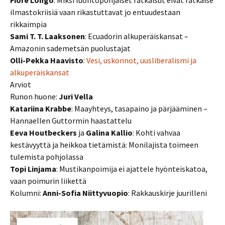
Fiore Longo
: Miksi luontopohjaiset ratkaisut eivät ratkaise
ilmastokriisiä vaan rikastuttavat jo entuudestaan
rikkaimpia
Sami T. T. Laaksonen
: Ecuadorin alkuperäiskansat –
Amazonin sademetsän puolustajat
Olli-Pekka Haavisto
:
Vesi, uskonnot, uusliberalismi ja
alkuperäiskansat
Arviot
Runon huone:
Juri Vella
Katariina
Krabbe
: Maayhteys, tasapaino ja pärjääminen –
Hannaellen Guttormin haastattelu
Eeva Houtbeckers
ja
Galina Kallio
: Kohti vahvaa
kestävyyttä ja heikkoa tietämistä: Monilajista toimeen
tulemista pohjolassa
Topi Linjama
: Mustikanpoimija ei ajattele hyönteiskatoa,
vaan poimurin liikettä
Kolumni:
Anni-Sofia Niittyvuopio
: Rakkauskirje juurilleni