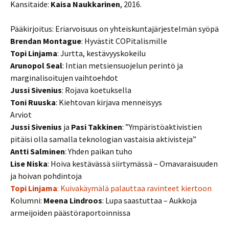
Kansitaide:
Kaisa Naukkarinen
, 2016.
Pääkirjoitus: Eriarvoisuus on yhteiskuntajärjestelmän syöpä
Brendan Montague
: Hyvästit COPitalismille
Topi Linjama
: Jurtta, kestävyyskokeilu
Arunopol Seal
: Intian metsiensuojelun perintö ja
marginalisoitujen vaihtoehdot
Jussi Sivenius
: Rojava koetuksella
Toni Ruuska
: Kiehtovan kirjava menneisyys
Arviot
Jussi Sivenius
ja
Pasi Takkinen
: ”Ympäristöaktivistien
pitäisi olla samalla teknologian vastaisia aktivisteja”
Antti Salminen
: Yhden paikan tuho
Lise Niska
: Hoiva kestävässä siirtymässä – Omavaraisuuden
ja hoivan pohdintoja
Topi Linjama
: Kuivakäymälä palauttaa ravinteet kiertoon
Kolumni:
Meena Lindroos
: Lupa saastuttaa – Aukkoja
armeijoiden päästöraportoinnissa