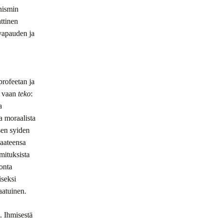
nismin
ttinen
vapauden ja
profeetan ja
s vaan
teko
:
a
a moraalista
sen syiden
vaateensa
mituksista
onta
iseksi
aatuinen.
. Ihmisestä