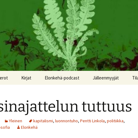
erot
Kirjat
Elonkehä-podcast
Jälleenmyyjät
Til
sinajattelun tuttuus
Yleinen
kapitalismi
,
luonnontuho
,
Pentti Linkola
,
politiikka
,
osofia
Elonkehä