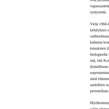
vapausasteit
syntyneitä.
Vielä 1960-l
kehityksen s
vaihtoehtoja
kaltaisia ko
totuuksien lä
biologisell
sitä, että K
(haitallisuu
sopeutuminen
siinä elämis
uudelleen uud
perustellaan
Myöhemmissä
sekin alistu