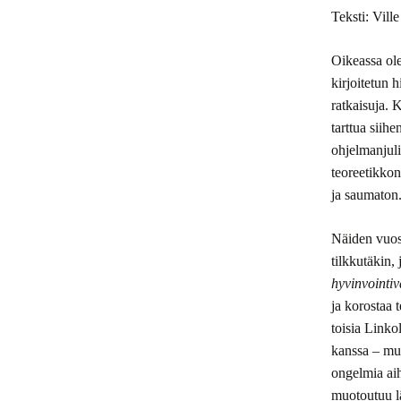
Teksti: Vill
Vuosi 2022
Oikeassa ole
Vuosi 2021
kirjoitetun 
ratkaisuja. 
Numerot 202
tarttua siih
Numerot 201
ohjelmanjuli
teoreetikkon
Numerot 201
ja saumaton
Numerot 201
Näiden vuos
tilkkutäkin,
Numerot 201
hyvinvointiv
ja korostaa 
Numerot 201
toisia Linko
Numerot 201
kanssa – mut
ongelmia aih
Numerot 201
muotoutuu lä