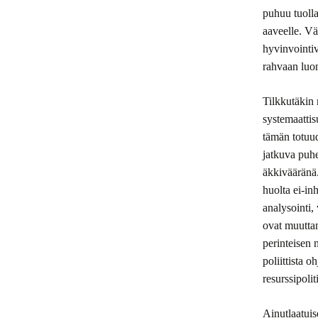
puhuu tuoll
aaveelle. Vä
hyvinvointi
rahvaan luo
Tilkkutäkin 
systemaattis
tämän totuu
jatkuva puhe
äkkivääränä.
huolta ei-in
analysointi,
ovat muutta
perinteisen 
poliittista 
resurssipoli
Ainutlaatuis