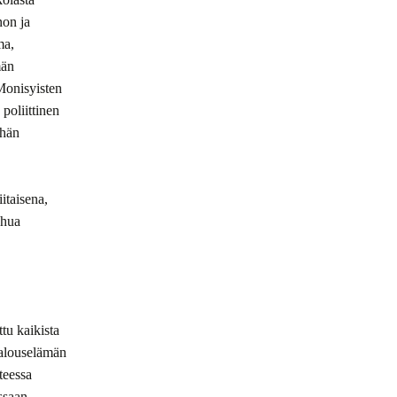
non ja
ma,
män
Monisyisten
poliittinen
ähän
itaisena,
uhua
tu kaikista
 talouselämän
teessa
ssaan