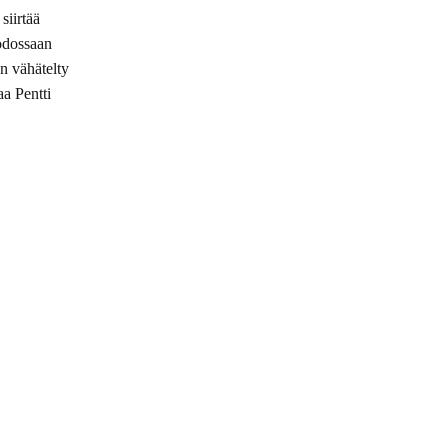
siirtää
uodossaan
an vähätelty
aa Pentti