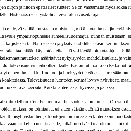
jen kirjon ja niiden epätasaiset suhteet. Se on väistämättä myös sokea 
lle. Historiassa yksityiskohdat eivät ole sivuseikkoja.
atta on hyvä välillä muistaa ja muistuttaa, mikä hinta ihmislajin leviämise
litsevalle ympäristöpuheelle suhteellisuudentajua, kunhan muistetaan, e
ä ja kärjistyksestä. Näin yleisen ja yksityiskohdille sokean kertomuksen 
oi rakentaa mitään käytäntöä, eikä siitä voi löytää toimintaohjeita. Sill
aikaisemmat muutokset määrittävät nykyisyyden mahdollisuuksia, ja vai
hdot tulevaisuuden mahdollisuuksille. Kadonnut luonto on kadonnut rad
ynyt ennen ihmistäkin. Luonnot ja ihmisyydet eivät asusta missään muu
 konkretiassa. Tulevaisuuden luontojen perimä löytyy nykyisestä maail
 luomukset ovat osa sitä. Kaikki lähtee tästä, hyvässä ja pahassa.
realismin kieli on köyhdyttänyt mahdollisuuksista puhumista. On vain ti
a, joiden mukaan on toimittava, tai sitten väistämättömiä muutoksen esteit
aaksi. Ihmisyhteiskuntien ja luontojen toiminnasta ei kuitenkaan muodost
ikkaa vaan korkeintaan ehtoja sille, mikä on selvästi mahdotonta. Jotkut
tamattomia. Tässä väistämättömässä muutosten maailmassa on kuitenkin