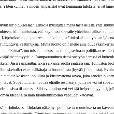
a. Yhteiskunnat ja niiden ympäristöt ovat toiminnan tuloksia, eivät lain
uvun kirjoituksessaan Linkola muistuttaa meitä tästä asiasta yhteiskunna
uhteen: hän muistuttaa, että käynnissä olevalle yhteiskunnalliselle muuto
. Kirjoituksella on konkreettinen kohde, ja Linkolalla on työajan lyhen
uriintuntuvia vaatimuksia. Mutta luonto on hänelle aina ollut yksinkertai
hde. ”Faktat”, tuo toisteltu taikasana, on ohjaavinaan politiikan realiteet
a vääjäämättömyydellä. Rampautuminen tietokonetyön ääressä ei kuiten
oskelan Jussi rampauttaa iäksi selkänsä suolla raataessaan. Toimiston l
s ihmiskeholle) ei tee nälkärajasta luonnollista (hyvää ja kaunista). Evolu
 ei tuota koskaan lopullista ja kiistämätöntä arvoa, joka sanelee oikea
en tavat. Sopeutuminen tuottaa eliöille resursseja, joilla ne voivat sopeu
enlaisissa tilanteissa. Silti evoluution voi veistää helposti myytiksi, jol
 omaa ideaalia, ja näin luonnonhistorian vapaudet katoavat.
 kirjoituksissa Linkolan näkemys poliittisesta muutoksesta on kavent
u ahtaille realiteeteille. Tämä koskee ennen kaikkea sitä kuvaa, joka Lin