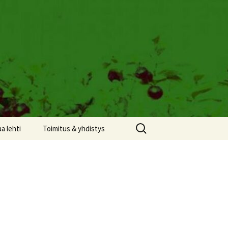
Haku:
aa lehti
Toimitus & yhdistys