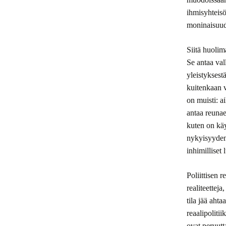
ihmisyhteisö
moninaisuude
Siitä huolim
Se antaa val
yleistyksest
kuitenkaan v
on muisti: 
antaa reunae
kuten on kä
nykyisyyden
inhimilliset
Poliittisen 
realiteettej
tila jää aht
reaalipoliti
ovat peruut