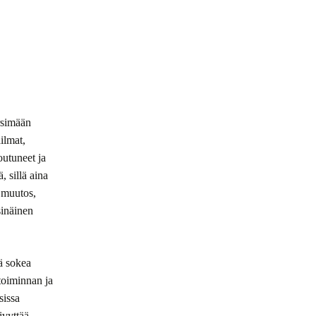
ärsimään
ilmat,
outuneet ja
, sillä aina
n muutos,
sinäinen
ä sokea
toiminnan ja
sissa
ivyttää