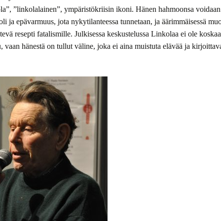
la”, ”linkolalainen”, ympäristökriisin ikoni. Hänen hahmoonsa voidaan 
oli ja epävarmuus, jota nykytilanteessa tunnetaan, ja äärimmäisessä m
kätevä resepti fatalismille. Julkisessa keskustelussa Linkolaa ei ole koska
u, vaan hänestä on tullut väline, joka ei aina muistuta elävää ja kirjoittav