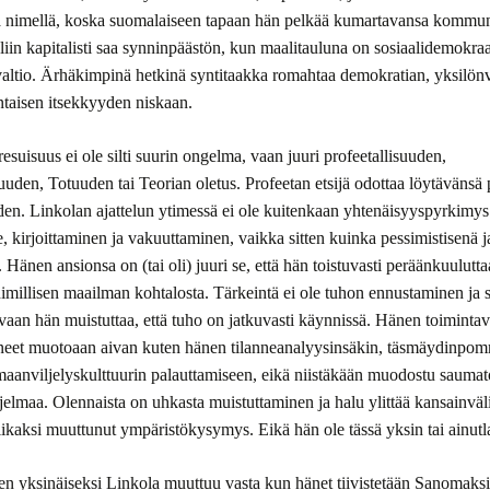
a nimellä, koska suomalaiseen tapaan hän pelkää kumartavansa kommu
liin kapitalisti saa synninpäästön, kun maalitauluna on sosiaalidemokraa
valtio. Ärhäkimpinä hetkinä syntitaakka romahtaa demokratian, yksilön
ntaisen itsekkyyden niskaan.
resuisuus ei ole silti suurin ongelma, vaan juuri profeetallisuuden,
uuden, Totuuden tai Teorian oletus. Profeetan etsijä odottaa löytävänsä 
den. Linkolan ajattelun ytimessä ei ole kuitenkaan yhtenäisyyspyrkimy
, kirjoittaminen ja vakuuttaminen, vaikka sitten kuinka pessimistisenä j
 Hänen ansionsa on (tai oli) juuri se, että hän toistuvasti peräänkuulutta
himillisen maailman kohtalosta. Tärkeintä ei ole tuhon ennustaminen ja 
 vaan hän muistuttaa, että tuho on jatkuvasti käynnissä. Hänen toiminta
neet muotoaan aivan kuten hänen tilanneanalyysinsäkin, täsmäydinpom
maanviljelyskulttuurin palauttamiseen, eikä niistäkään muodostu saumat
ohjelmaa. Olennaista on uhkasta muistuttaminen ja halu ylittää kansainväl
tiikaksi muuttunut ympäristökysymys. Eikä hän ole tässä yksin tai ainutl
en yksinäiseksi Linkola muuttuu vasta kun hänet tiivistetään Sanomaksi