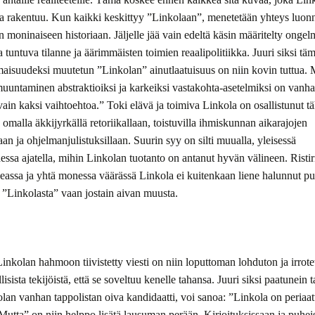
sa rakentuu. Kun kaikki keskittyy ”Linkolaan”, menetetään yhteys luon
n moninaiseen historiaan. Jäljelle jää vain edeltä käsin määritelty ongel
a tuntuva tilanne ja äärimmäisten toimien reaalipolitiikka. Juuri siksi tä
maisuudeksi muutetun ”Linkolan” ainutlaatuisuus on niin kovin tuttua. 
untaminen abstraktioiksi ja karkeiksi vastakohta-asetelmiksi on vanha 
ain kaksi vaihtoehtoa.” Toki elävä ja toimiva Linkola on osallistunut t
n omalla äkkijyrkällä retoriikallaan, toistuvilla ihmiskunnan aikarajojen
aan ja ohjelmanjulistuksillaan. Suurin syy on silti muualla, yleisessä
ssa ajatella, mihin Linkolan tuotanto on antanut hyvän välineen. Ristiri
eassa ja yhtä monessa väärässä Linkola ei kuitenkaan liene halunnut p
ti ”Linkolasta” vaan jostain aivan muusta.
nkolan hahmoon tiivistetty viesti on niin loputtoman lohduton ja irrotet
lisista tekijöistä, että se soveltuu kenelle tahansa. Juuri siksi paatunein
kolan vanhan tappolistan oiva kandidaatti, voi sanoa: ”Linkola on periaat
Mutta” on niin helppo lisätä lausuman perään. Kirjoituksissaan ja puhei