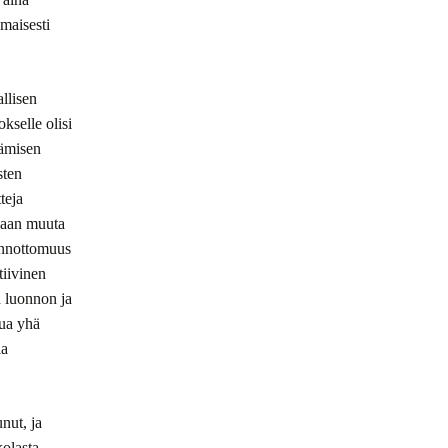
omaisesti
llisen
kselle olisi
tämisen
sten
teja
kaan muuta
uonnottomuus
tiivinen
n luonnon ja
tua yhä
la
unut
, ja
kolasta