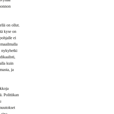
luonnon
llä on ollut.
ttä kyse on
pohjalle ei
ä maailmalla
n nykyhetki
ikaalisti,
alla kuin
masta, ja
ukkoja
ä. Politiikan
u
 muutokset
 aina