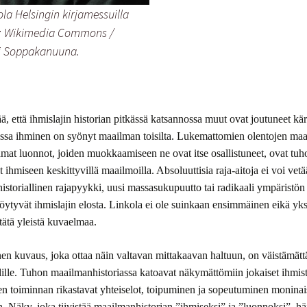
ola Helsingin kirjamessuilla
a: Wikimedia Commons /
i Soppakanuuna.
ä, että ihmislajin historian pitkässä katsannossa muut ovat joutuneet k
jossa ihminen on syönyt maailman toisilta. Lukemattomien olentojen maa
amat luonnot, joiden muokkaamiseen ne ovat itse osallistuneet, ovat tuh
ihmiseen keskittyvillä maailmoilla. Absoluuttisia raja-aitoja ei voi vetää
historiallinen rajapyykki, uusi massasukupuutto tai radikaali ympäristö
 löytyvät ihmislajin elosta. Linkola ei ole suinkaan ensimmäinen eikä yk
 tätä yleistä kuvaelmaa.
en kuvaus, joka ottaa näin valtavan mittakaavan haltuun, on väistämätt
ille. Tuhon maailmanhistoriassa katoavat näkymättömiin jokaiset ihmis
sen toiminnan rikastavat yhteiselot, toipuminen ja sopeutuminen moninai
 Näky, joka tiivistää maailmanhistorian ”ihmiseksi” ja ”luonnoksi”, hä