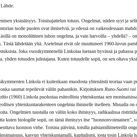
e Lähde.
misen yksinäisyys. Toisinajattelun totuus. Ongelmat, niiden syyt ja seli
historian tuolle puolen ovat ilmiselviä, ja edessä on vaikeudessaan mahd
Käsillä on monoliittinen tuhon ongelma, ja vain harvoilla – yhdellä? – o
0
en. Tästä lähdetään yhä. Asetelmat eivät ole muuttuneet 1960-luvun pamfl
9
stuksista. Joka vuosikymmenellä Linkolaa luetaan hyvässä ja pahassa p
a, yhden totuuden julistajana. Kuten totuudelle sopii, on sen oltava yks
8
.
7
ikymmenten Linkola ei kuitenkaan muodosta yhtenäistä teoriaa vaan p
 jonka saumat repeilevät väliin pahastikin. Kirjoituksen
Runo-Suomi vai
6
altio
(1960) Linkola puolustaa esiteollista yhteiskuntaa sen moninaisis
teollisen yhteiskuntarakenteen ongelmia ihmiselle itselleen. Muualla on 
5
loita. Ongelmien taustalla on väliin koko ihmisyys, radikaalissa ristirii
4
ta kuten biologille sopii, on tämä ihmisyys itse ”luonnonvoimainen”, v
euttava luonnon virhe. Toisina päivinä, toisilla palstamillimetreillä ong
3
nsimaisuus, kasvun yhteiskuntamalli, kapitalismi, josta tosin Linkola h