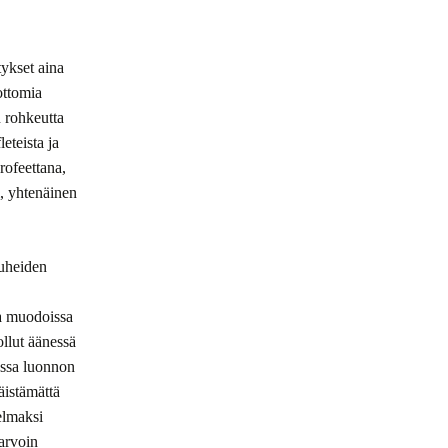
tykset aina
ottomia
n rohkeutta
eteista ja
rofeettana,
i, yhtenäinen
uheiden
sa muodoissa
ollut äänessä
dassa luonnon
äistämättä
elmaksi
arvoin