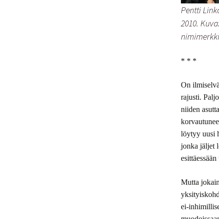
Pentti Link
2010. Kuv
nimimerkk
* * *
On ilmiselvä
rajusti. Pal
niiden asutt
korvautuneet 
löytyy uusi 
jonka jäljet
esittäessään
Mutta jokain
yksityiskohd
ei-inhimilli
muodoissaan.