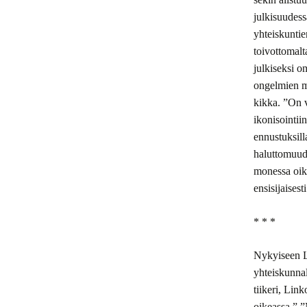
julkisuudes
yhteiskuntie
toivottomalt
julkiseksi o
ongelmien mu
kikka. ”On v
ikonisointii
ennustuksill
haluttomuude
monessa oik
ensisijaises
* * *
Nykyiseen Li
yhteiskunnal
tiikeri, Lin
oikeassa.” ”