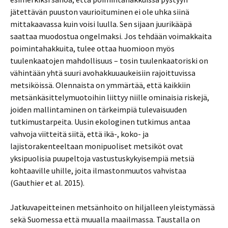
jätettävän puuston vaurioituminen ei ole uhka siinä
mittakaavassa kuin voisi luulla. Sen sijaan juurikääpä
saattaa muodostua ongelmaksi. Jos tehdään voimakkaita
poimintahakkuita, tulee ottaa huomioon myös
tuulenkaatojen mahdollisuus – tosin tuulenkaatoriski on
vähintään yhtä suuri avohakkuuaukeisiin rajoittuvissa
metsiköissä. Olennaista on ymmärtää, että kaikkiin
metsänkäsittelymuotoihin liittyy niille ominaisia riskejä,
joiden mallintaminen on tärkeimpiä tulevaisuuden
tutkimustarpeita. Uusin ekologinen tutkimus antaa
vahvoja viitteitä siitä, että ikä-, koko- ja
lajistorakenteeltaan monipuoliset metsiköt ovat
yksipuolisia puupeltoja vastustuskykyisempiä metsiä
kohtaaville uhille, joita ilmastonmuutos vahvistaa
(Gauthier et al. 2015).
Jatkuvapeitteinen metsänhoito on hiljalleen yleistymässä
sekä Suomessa että muualla maailmassa. Taustalla on