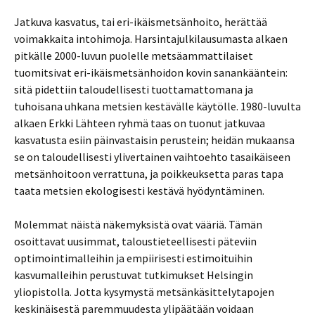
Jatkuva kasvatus, tai eri-ikäismetsänhoito, herättää
voimakkaita intohimoja. Harsintajulkilausumasta alkaen
pitkälle 2000-luvun puolelle metsäammattilaiset
tuomitsivat eri-ikäismetsänhoidon kovin sanankääntein:
sitä pidettiin taloudellisesti tuottamattomana ja
tuhoisana uhkana metsien kestävälle käytölle. 1980-luvulta
alkaen Erkki Lähteen ryhmä taas on tuonut jatkuvaa
kasvatusta esiin päinvastaisin perustein; heidän mukaansa
se on taloudellisesti ylivertainen vaihtoehto tasaikäiseen
metsänhoitoon verrattuna, ja poikkeuksetta paras tapa
taata metsien ekologisesti kestävä hyödyntäminen.
Molemmat näistä näkemyksistä ovat vääriä. Tämän
osoittavat uusimmat, taloustieteellisesti päteviin
optimointimalleihin ja empiirisesti estimoituihin
kasvumalleihin perustuvat tutkimukset Helsingin
yliopistolla. Jotta kysymystä metsänkäsittelytapojen
keskinäisestä paremmuudesta ylipäätään voidaan