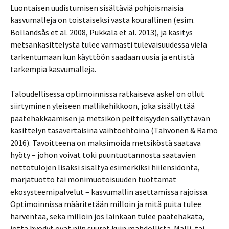
Luontaisen uudistumisen sisältäviä pohjoismaisia
kasvumalleja on toistaiseksi vasta kourallinen (esim.
Bollandsås et al. 2008, Pukkala et al. 2013), ja käsitys
metsänkäsittelystä tulee varmasti tulevaisuudessa vielä
tarkentumaan kun käyttöön saadaan uusia ja entistä
tarkempia kasvumalleja.
Taloudellisessa optimoinnissa ratkaiseva askel on ollut
siirtyminen yleiseen mallikehikkoon, joka sisällyttää
päätehakkaamisen ja metsikön peitteisyyden säilyttävän
käsittelyn tasavertaisina vaihtoehtoina (Tahvonen & Rämö
2016). Tavoitteena on maksimoida metsiköstä saatava
hyöty – johon voivat toki puuntuotannosta saatavien
nettotulojen lisäksi sisältyä esimerkiksi hiilensidonta,
marjatuotto tai monimuotoisuuden tuottamat
ekosysteemipalvelut – kasvumallin asettamissa rajoissa.
Optimoinnissa määritetään milloin ja mitä puita tulee
harventaa, sekä milloin jos lainkaan tulee päätehakata,
jotta hyödyt ovat niin suuret kuin mahdollista. Malli, tai