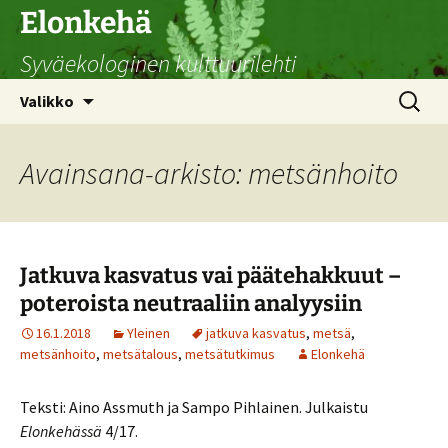
Siirry
Elonkehä
sisältöön
Syväekologinen kulttuurilehti
Haku:
Valikko
Avainsana-arkisto: metsänhoito
Jatkuva kasvatus vai päätehakkuut –
poteroista neutraaliin analyysiin
16.1.2018
Yleinen
jatkuva kasvatus
,
metsä
,
metsänhoito
,
metsätalous
,
metsätutkimus
Elonkehä
Teksti: Aino Assmuth ja Sampo Pihlainen. Julkaistu
Elonkehässä
4/17.