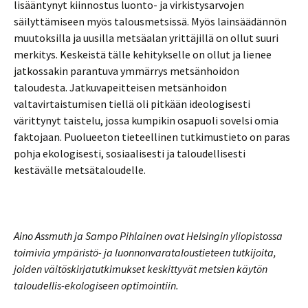
lisääntynyt kiinnostus luonto- ja virkistysarvojen
säilyttämiseen myös talousmetsissä. Myös lainsäädännön
muutoksilla ja uusilla metsäalan yrittäjillä on ollut suuri
merkitys. Keskeistä tälle kehitykselle on ollut ja lienee
jatkossakin parantuva ymmärrys metsänhoidon
taloudesta. Jatkuvapeitteisen metsänhoidon
valtavirtaistumisen tiellä oli pitkään ideologisesti
värittynyt taistelu, jossa kumpikin osapuoli sovelsi omia
faktojaan. Puolueeton tieteellinen tutkimustieto on paras
pohja ekologisesti, sosiaalisesti ja taloudellisesti
kestävälle metsätaloudelle.
Aino Assmuth ja Sampo Pihlainen ovat Helsingin yliopistossa
toimivia ympäristö- ja luonnonvarataloustieteen tutkijoita,
joiden väitöskirjatutkimukset keskittyvät metsien käytön
taloudellis-ekologiseen optimointiin.