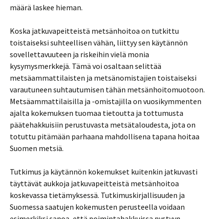
määrä laskee hieman.
Koska jatkuvapeitteistä metsänhoitoa on tutkittu
toistaiseksi suhteellisen vähän, liittyy sen käytännön
sovellettavuuteen ja riskeihin vielä monia
kysymysmerkkejä. Tämä voi osaltaan selittää
metsäammattilaisten ja metsänomistajien toistaiseksi
varautuneen suhtautumisen tähän metsänhoitomuotoon.
Metsäammattilaisilla ja -omistajilla on vuosikymmenten
ajalta kokemuksen tuomaa tietoutta ja tottumusta
päätehakkuisiin perustuvasta metsätaloudesta, jota on
totuttu pitämään parhaana mahdollisena tapana hoitaa
Suomen metsiä.
Tutkimus ja käytännön kokemukset kuitenkin jatkuvasti
täyttävät aukkoja jatkuvapeitteistä metsänhoitoa
koskevassa tietämyksessä. Tutkimuskirjallisuuden ja
Suomessa saatujen kokemusten perusteella voidaan
esimerkiksi sanoa, että poimintahakkuissa pystyyn