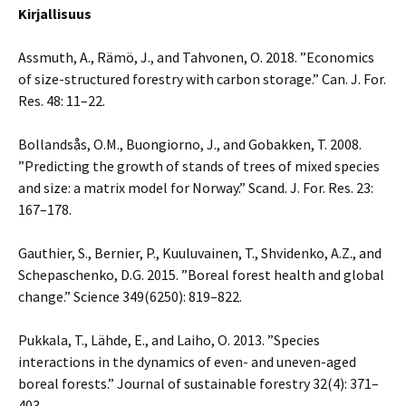
Kirjallisuus
Assmuth, A., Rämö, J., and Tahvonen, O. 2018. ”Economics
of size-structured forestry with carbon storage.” Can. J. For.
Res. 48: 11–22.
Bollandsås, O.M., Buongiorno, J., and Gobakken, T. 2008.
”Predicting the growth of stands of trees of mixed species
and size: a matrix model for Norway.” Scand. J. For. Res. 23:
167–178.
Gauthier, S., Bernier, P., Kuuluvainen, T., Shvidenko, A.Z., and
Schepaschenko, D.G. 2015. ”Boreal forest health and global
change.” Science 349(6250): 819–822.
Pukkala, T., Lähde, E., and Laiho, O. 2013. ”Species
interactions in the dynamics of even- and uneven-aged
boreal forests.” Journal of sustainable forestry 32(4): 371–
403.