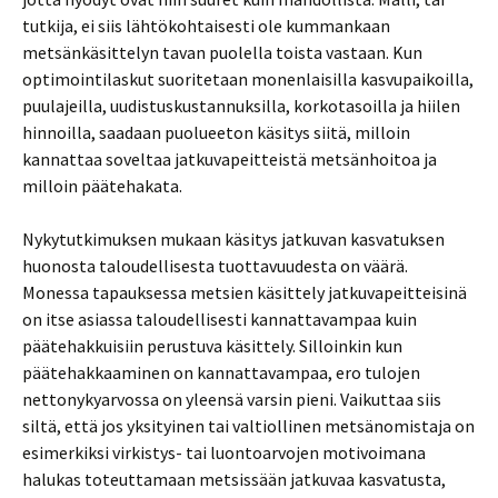
tutkija, ei siis lähtökohtaisesti ole kummankaan
metsänkäsittelyn tavan puolella toista vastaan. Kun
optimointilaskut suoritetaan monenlaisilla kasvupaikoilla,
puulajeilla, uudistuskustannuksilla, korkotasoilla ja hiilen
hinnoilla, saadaan puolueeton käsitys siitä, milloin
kannattaa soveltaa jatkuvapeitteistä metsänhoitoa ja
milloin päätehakata.
Nykytutkimuksen mukaan käsitys jatkuvan kasvatuksen
huonosta taloudellisesta tuottavuudesta on väärä.
Monessa tapauksessa metsien käsittely jatkuvapeitteisinä
on itse asiassa taloudellisesti kannattavampaa kuin
päätehakkuisiin perustuva käsittely. Silloinkin kun
päätehakkaaminen on kannattavampaa, ero tulojen
nettonykyarvossa on yleensä varsin pieni. Vaikuttaa siis
siltä, että jos yksityinen tai valtiollinen metsänomistaja on
esimerkiksi virkistys- tai luontoarvojen motivoimana
halukas toteuttamaan metsissään jatkuvaa kasvatusta,