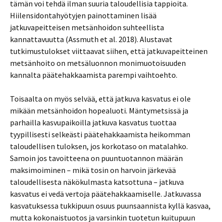
tämän voi tehdä ilman suuria taloudellisia tappioita.
Hiilensidontahyötyjen painottaminen lisää
jatkuvapeitteisen metsänhoidon suhteellista
kannattavuutta (Assmuth et al. 2018). Alustavat
tutkimustulokset viittaavat siihen, että jatkuvapeitteinen
metsänhoito on metsäluonnon monimuotoisuuden
kannalta päätehakkaamista parempi vaihtoehto.
Toisaalta on myös selvää, että jatkuva kasvatus ei ole
mikään metsänhoidon hopealuoti. Mäntymetsissä ja
parhailla kasvupaikoilla jatkuva kasvatus tuottaa
tyypillisesti selkeästi päätehakkaamista heikomman
taloudellisen tuloksen, jos korkotaso on matalahko.
Samoin jos tavoitteena on puuntuotannon määrän
maksimoiminen – mikä tosin on harvoin järkevää
taloudellisesta näkökulmasta katsottuna – jatkuva
kasvatus ei vedä vertoja päätehakkaamiselle. Jatkuvassa
kasvatuksessa tukkipuun osuus puunsaannista kyllä kasvaa,
mutta kokonaistuotos ja varsinkin tuotetun kuitupuun