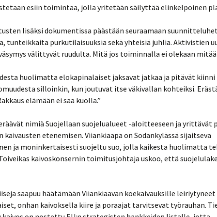
etaan esiin toimintaa, jolla yritetään säilyttää elinkelpoinen pl
tusten lisäksi dokumentissa päästään seuraamaan suunnitteluhet
a, tunteikkaita purkutilaisuuksia sekä yhteisiä juhlia. Aktivistien 
väsymys välittyvät ruudulta. Mitä jos toiminnalla ei olekaan mitää
sta huolimatta elokapinalaiset jaksavat jatkaa ja pitävät kiinni
omuudesta silloinkin, kun joutuvat itse väkivallan kohteiksi. Erästä
Rakkaus elämään ei saa kuolla.”
keräävät nimiä Suojellaan suojelualueet -aloitteeseen ja yrittävät
n kaivausten etenemisen. Viiankiaapa on Sodankylässä sijaitseva
nen ja moninkertaisesti suojeltu suo, jolla kaikesta huolimatta t
 Toiveikas kaivoskonsernin toimitusjohtaja uskoo, että suojelulak
iseja saapuu häätämään Viiankiaavan koekaivauksille leiriytyneet
iset, onhan kaivoksella kiire ja poraajat tarvitsevat työrauhan. Ti
 kaivos on nostettu EU:n strategisten hankkeiden listalle, jotta