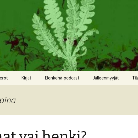
erot
Kirjat
Elonkehä-podcast
Jälleenmyyjät
Til
apina
at vai henki?