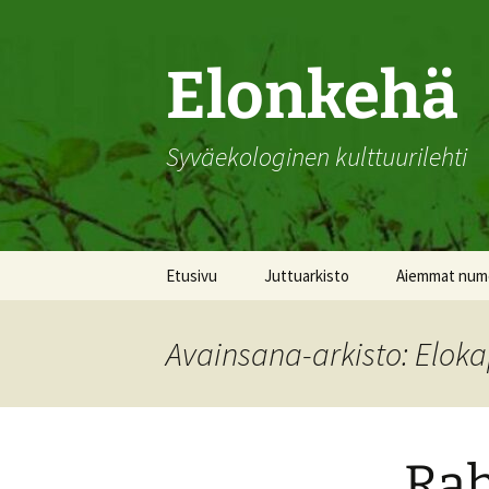
Siirry
sisältöön
Elonkehä
Syväekologinen kulttuurilehti
Etusivu
Juttuarkisto
Aiemmat num
Vuosi 2026
Avainsana-arkisto: Elok
Vuosi 2025
Vuosi 2024
Rah
Vuosi 2023