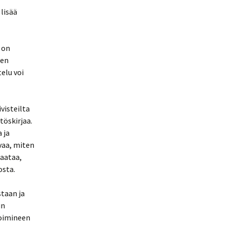
 lisää
i on
ten
elu voi
visteilta
töskirjaa.
 ja
vaa, miten
raataa,
osta.
taan ja
in
toimineen