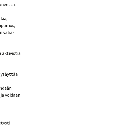
aneetta.
kiä,
uupumus,
n väliä?
 aktivistia
 pysäyttää
ehdään
eja voidaan
etysti