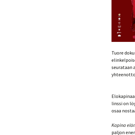
Tuore doku
elinkelpois
seurataan a
yhteenotto
Elokapinaa
linssi on l
osaa nosta
Kapina elä
paljon enem