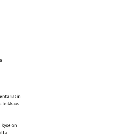
a
entaristin
a leikkaus
 kyse on
ilta