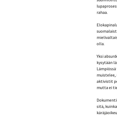
lupaprosess
rahaa.
Elokapinala
suomalaiste
mielivalta
olla.
Yksi absurd
kysytään lä
Lämpiössä 
muistelee,
aktivistit 
mutta ei ti
Dokumentis
sitä, kuink
käräjäoike