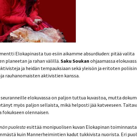
mentti Elokapinasta tuo esiin aikamme absurdiuden: pitää valita
en planeetan ja rahan välillä.
Saku Soukan
ohjaamassa elokuvass
ktivisteja ja heidän tempauksiaan sekä yleisön ja eritoten poliisin
ja rauhanomaisten aktivistien kanssa.
 seuranneille elokuvassa on paljon tuttua kuvastoa, mutta dokum
öytänyt myös paljon sellaista, mikä helposti jää katveeseen. Taitav
a fokukseen olennaisen.
män puolesta
esittää monipuolisen kuvan Elokapinan toiminnasta:
mästä kuin Mannerheimintien kadut tukkivista nuorista. Eri puol