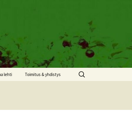
Haku:
aa lehti
Toimitus & yhdistys