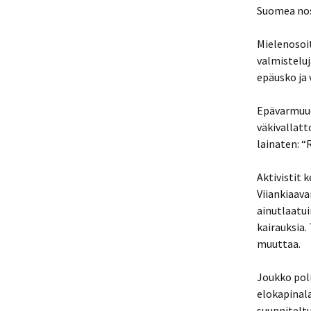
Suomea nost
Mielenosoi
valmisteluj
epäusko ja 
Epävarmuude
väkivallatt
lainaten: “
Aktivistit 
Viiankiaava
ainutlaatui
kairauksia.
muuttaa.
Joukko poli
elokapinala
suunniteltu