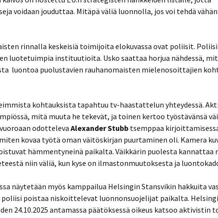
eja voidaan jouduttaa. Mitäpä väliä luonnolla, jos voi tehdä vähän
isten rinnalla keskeisiä toimijoita elokuvassa ovat poliisit. Poliis
n luotetuimpia instituutioita. Usko saattaa horjua nähdessä, mi
ista luontoa puolustavien rauhanomaisten mielenosoittajien koht
eimmista kohtauksista tapahtuu tv-haastattelun yhteydessä. Akti
mpiössä, mitä muuta he tekevät, ja toinen kertoo työstävänsä väi
vuoroaan odotteleva
Alexander Stubb
tsemppaa kirjoittamisessa
 miten kovaa työtä oman väitöskirjan puurtaminen oli. Kamera ku
poistuvat hämmentyneinä paikalta. Väikkärin puolesta kannattaa 
eteestä niin väliä, kun kyse on ilmastonmuutoksesta ja luontokad
sa näytetään myös kamppailua Helsingin Stansvikin hakkuita vas
a poliisi poistaa niskoittelevat luonnonsuojelijat paikalta. Helsing
uden 24.10.2025 antamassa päätöksessä oikeus katsoo aktivistin 