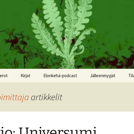
erot
Kirjat
Elonkehä-podcast
Jälleenmyyjät
Til
oimittaja
artikkelit
io: Universumi