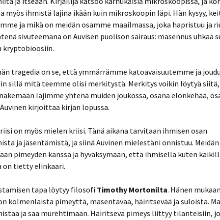
niitä ja itseään. Kirjailija katsoo karhukaisia mikroskoopissa, ja k
a myös ihmistä lajina ikään kuin mikroskoopin läpi. Hän kysyy, ke
emme ja mikä on meidän osamme maailmassa, joka hapristuu ja ri
htenä sivuteemana on Auvisen puolison sairaus: masennus uhkaa s
 kryptobioosiin.
än tragedia on se, että ymmärrämme katoavaisuutemme ja joud
n sillä mitä teemme olisi merkitystä. Merkitys voikin löytyä siitä,
äkemään lajimme yhtenä muiden joukossa, osana elonkehää, os
Auvinen kirjoittaa kirjan lopussa.
iisi on myös mielen kriisi. Tänä aikana tarvitaan ihmisen osan
ista ja jäsentämistä, ja siinä Auvinen mielestäni onnistuu. Meidän
aan pimeyden kanssa ja hyväksymään, että ihmisellä kuten kaikill
a on tietty elinkaari.
istamisen tapa löytyy filosofi
Timothy Mortonilta
. Hänen mukaa
n kolmenlaista pimeyttä, masentavaa, häiritsevää ja suloista. M
istaa ja saa murehtimaan. Häiritsevä pimeys liittyy tilanteisiin, j