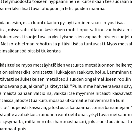
ttelymuodosta toiseen hyppääminen ei kuitenkaan tee suoraan a
esimerkiksi lisättävä lahopuun ja lehtipuiden määrää.
odaan esiin, että luontokadon pysäyttäminen vaatii myös lisää
ita, missä valtiolla on keskeinen rooli. Loput valtion vanhoista me
hdoin oikeasti suojeltava ja yksityismetsien vapaaehtoiseen suojel
 Metso-ohjelman rahoitusta pitäisi lisätä tuntuvasti. Myös mets
ainsäädäntöä pitäisi tiukentaa.
äsittelee myös metsäyhtiöiden vastuuta metsäluonnon heikent
sta on esimerkiksi omistettu Hukkajoen raakkutuholle. Lamminen 
ttävästi sellukeskeisen metsäteollisuuden ongelmalliseen roolii
lahoavana puujalkana” ja kiteyttää: ”Puhumme halveeraavaan säv
ä maista banaanivaltioina, vaikka itse myymme hitaasti kasvavas
ehtaissa jalostettua kuitumössöä ulkomaille halvemmalla kuin
tiot’ nopeasti kasvavia, jalostusta kaipaamattomia banaanejaan.
tajille avohakkuita ainoana vaihtoehtona tyrkyttäviä metsäamm
a kysymällä, millainen olisi hammaslääkäri, joka suostuu ainoast
ampaat pois.