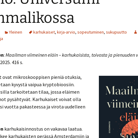
mmalikossa
Yleinen
karhukaiset
,
kirja-arvio
,
sopeutuminen
,
sukupuutto
0
ja
9
en
:
Maailman viimeinen eläin – karhukaisista, toivosta ja pienuuden 
025. 416 s.
8
t ovat mikroskooppisen pieniä otuksia,
7
taan kyvystä vaipua kryptobioosiin.
illa tarkoitetaan tilaa, jossa eläimen
6
ot pysähtyvät. Karhukaiset voivat olla
5
isi vuotta pakasteessa ja virota uudelleen
4
en
karhukaisinnostus on vakavaa laatua.
3
lkee karhukaisten perässä Amsterdamiin ja