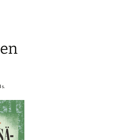
nen
 s.