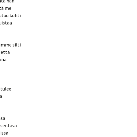
ohta hän
itä me
utuu kohti
uistaa
umme silti
 että
ana
 tulee
a
nsa
asentava
oissa