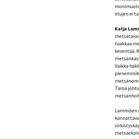
monimuotoi
etujen ei ta
Katja Lam
metsätaloud
taakkaa me
keventää. K
metsänkasva
Vaikka hakk
pienemmiksi
metsänomis
Tämä johtu
metsänhoit
Lammisen m
kannattavu
virkistyskä
metsäekolo