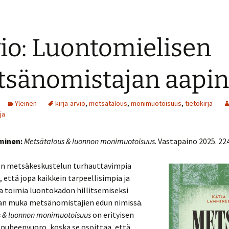
io: Luontomielisen
sänomistajan aapi
Yleinen
kirja-arvio
,
metsätalous
,
monimuotoisuus
,
tietokirja
ja
minen:
Metsätalous & luonnon monimuotoisuus
. Vastapaino 2025. 224
n metsäkeskustelun turhauttavimpia
n, että jopa kaikkein tarpeellisimpia ja
a toimia luontokadon hillitsemiseksi
an muka metsänomistajien edun nimissä.
s & luonnon monimuotoisuus
on erityisen
 puheenvuoro, koska se osoittaa, että