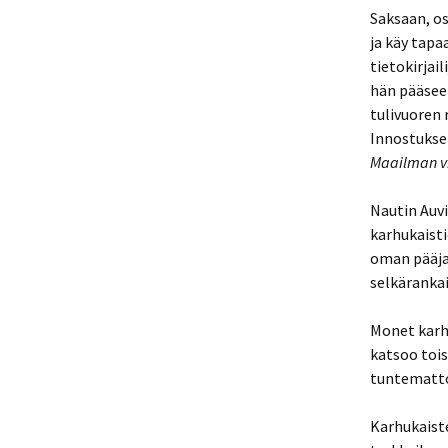
Saksaan, o
ja käy tapa
tietokirjai
hän pääsee 
tulivuoren 
Innostuksen
Maailman vi
Nautin Auvi
karhukaisti
oman pääjak
selkärankai
Monet karh
katsoo tois
tuntematto
Karhukaiste