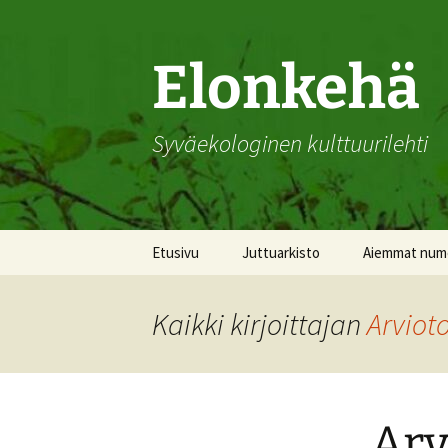
Siirry
sisältöön
Elonkehä
Syväekologinen kulttuurilehti
Etusivu
Juttuarkisto
Aiemmat num
Vuosi 2026
Kaikki kirjoittajan
Arviot
Vuosi 2025
Vuosi 2024
Arv
Vuosi 2023