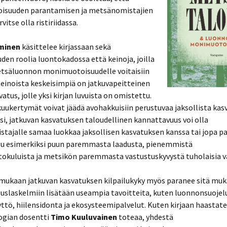
suuden parantamisen ja metsänomistajien
rvitse olla ristiriidassa.
minen
käsittelee kirjassaan sekä
en roolia luontokadossa että keinoja, joilla
tsäluonnon monimuotoisuudelle voitaisiin
einoista keskeisimpiä on jatkuvapeitteinen
tus, jolle yksi kirjan luvuista on omistettu.
uukertymät voivat jäädä avohakkuisiin perustuvaa jaksollista kas
, jatkuvan kasvatuksen taloudellinen kannattavuus voi olla
tajalle samaa luokkaa jaksollisen kasvatuksen kanssa tai jopa p
u esimerkiksi puun paremmasta laadusta, pienemmistä
okuluista ja metsikön paremmasta vastustuskyvystä tuholaisia v
ukaan jatkuvan kasvatuksen kilpailukyky myös paranee sitä muk
uslaskelmiin lisätään useampia tavoitteita, kuten luonnonsuojel
yttö, hiilensidonta ja ekosysteemipalvelut. Kuten kirjaan haastate
gian dosentti
Timo Kuuluvainen
toteaa, yhdestä