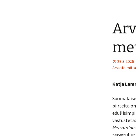
Arv
met
28.3.2026
Arviotoimitta
Katja Lam
Suomalaise
piirteitä o
edullisimpi
vastusteta
Metsätalou
tervetullut