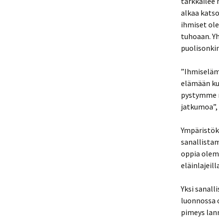
tarkkailee 
alkaa katso
ihmiset ol
tuhoaan. Y
puolisonkin
”Ihmiseläm
elämään kui
pystymme n
jatkumoa”, 
Ympäristökr
sanallistam
oppia olem
eläinlajeill
Yksi sanall
luonnossa o
pimeys lann