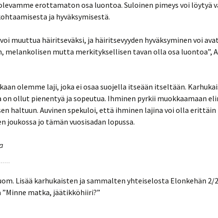
levamme erottamaton osa luontoa. Suloinen pimeys voi löytyä v
kohtaamisesta ja hyväksymisestä.
oi muuttua häiritseväksi, ja häiritsevyyden hyväksyminen voi ava
, melankolisen mutta merkityksellisen tavan olla osa luontoa”, 
aan olemme laji, joka ei osaa suojella itseään itseltään. Karhuka
 on ollut pienentyä ja sopeutua. Ihminen pyrkii muokkaamaan elin
n haltuun. Auvinen spekuloi, että ihminen lajina voi olla erittäin
en joukossa jo tämän vuosisadan lopussa.
a
om. Lisää karhukaisten ja sammalten yhteiselosta Elonkehän 2/
a ”Minne matka, jäätikköhiiri?”