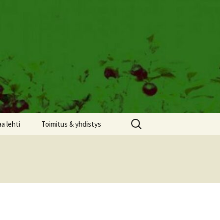
Haku:
aa lehti
Toimitus & yhdistys