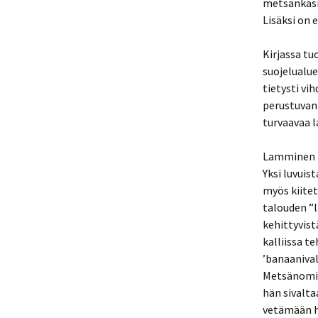
metsänkäsi
Lisäksi on 
Kirjassa tu
suojelualue
tietysti vi
perustuvan
turvaavaa l
Lamminen k
Yksi luvui
myös kiite
talouden ”
kehittyvist
kalliissa t
’banaanival
Metsänomis
hän sivalta
vetämään h