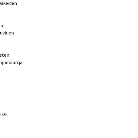
aikeiden
ta
Auvinen
isten
piiriään ja
2026