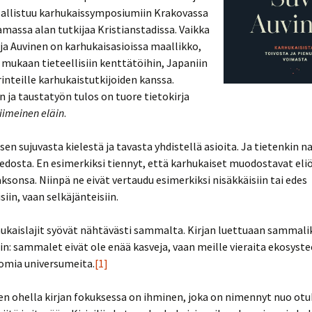
sallistuu karhukaissymposiumiin Krakovassa
amassa alan tutkijaa Kristianstadissa. Vaikka
lija Auvinen on karhukaisasioissa maallikko,
mukaan tieteellisiin kenttätöihin, Japaniin
rinteille karhukaistutkijoiden kanssa.
 ja taustatyön tulos on tuore tietokirja
imeinen eläin
.
sen sujuvasta kielestä ja tavasta yhdistellä asioita. Ja tietenkin n
edosta. En esimerkiksi tiennyt, että karhukaiset muodostavat el
sonsa. Niinpä ne eivät vertaudu esimerkiksi nisäkkäisiin tai edes
siin, vaan selkäjänteisiin.
ukaislajit syövät nähtävästi sammalta. Kirjan luettuaan sammal
in: sammalet eivät ole enää kasveja, vaan meille vieraita ekosyst
mia universumeita.
[1]
n ohella kirjan fokuksessa on ihminen, joka on nimennyt nuo otuk