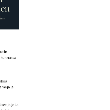
autin
iökunnassa
ikkoa
eemejä ja
set ja joka