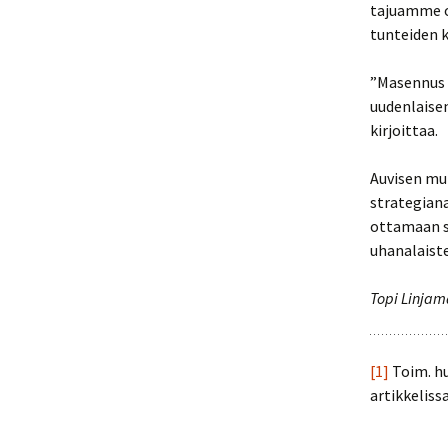
tajuamme o
tunteiden 
”Masennus v
uudenlaisen
kirjoittaa.
Auvisen muk
strategiana
ottamaan se
uhanalaist
Topi Linjam
[1]
Toim. hu
artikkeliss