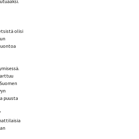
utuaaksi.
tsistä olisi
uun
äluontoa
ymisessä.
tarttuu
n Suomen
yyn
ta puusta
”
attilaisia
aan