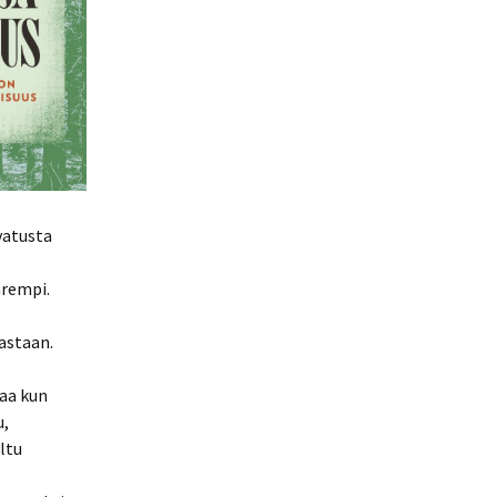
vatusta
arempi.
astaan.
aa kun
u,
ltu