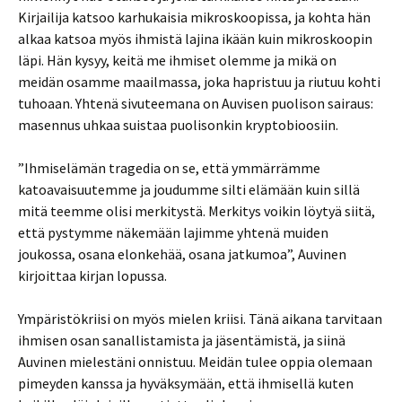
Kirjailija katsoo karhukaisia mikroskoopissa, ja kohta hän
alkaa katsoa myös ihmistä lajina ikään kuin mikroskoopin
läpi. Hän kysyy, keitä me ihmiset olemme ja mikä on
meidän osamme maailmassa, joka hapristuu ja riutuu kohti
tuhoaan. Yhtenä sivuteemana on Auvisen puolison sairaus:
masennus uhkaa suistaa puolisonkin kryptobioosiin.
”Ihmiselämän tragedia on se, että ymmärrämme
katoavaisuutemme ja joudumme silti elämään kuin sillä
mitä teemme olisi merkitystä. Merkitys voikin löytyä siitä,
että pystymme näkemään lajimme yhtenä muiden
joukossa, osana elonkehää, osana jatkumoa”, Auvinen
kirjoittaa kirjan lopussa.
Ympäristökriisi on myös mielen kriisi. Tänä aikana tarvitaan
ihmisen osan sanallistamista ja jäsentämistä, ja siinä
Auvinen mielestäni onnistuu. Meidän tulee oppia olemaan
pimeyden kanssa ja hyväksymään, että ihmisellä kuten