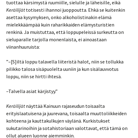
tuottaa kärsimystä ruumiille, sielulle ja läheisille, eikä
Keräilijät
totisesti ihannoi juoppoutta. Ehkä se kuitenkin
asettaa kysymyksen, onko alkoholistinakin elämä
mielekkäämpää kuin raharikkaiden elämysturistien
renkinä. Ja muistuttaa, että loppupeleissä surkeutta on
sieluparalle tarjolla monenlaista, ei ainoastaan
viinanhuuruista:
”–[S]iltä loppu talavella liiteristä halot, niin se tollukka
pilikko talosa sisäpuolelta uuniin ja kun sisälauvvotus
loppu, niin se hirtti ihtesä.
–Talvella asiat kärjistyy.”
Keräilijät
näyttää Kainuun rajaseudun toisaalta
erityislaatuisena ja juurevana, toisaalta muuttoliikkeiden
kohteena ja kauttakulkujen väylänä. Kurkistukset
sukutarinoihin ja sotahistoriaan valottavat, että tämä on
ollut alueen luonne aiemminkin.