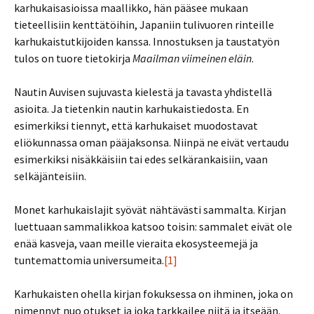
karhukaisasioissa maallikko, hän pääsee mukaan
tieteellisiin kenttätöihin, Japaniin tulivuoren rinteille
karhukaistutkijoiden kanssa. Innostuksen ja taustatyön
tulos on tuore tietokirja
Maailman viimeinen eläin
.
Nautin Auvisen sujuvasta kielestä ja tavasta yhdistellä
asioita. Ja tietenkin nautin karhukaistiedosta. En
esimerkiksi tiennyt, että karhukaiset muodostavat
eliökunnassa oman pääjaksonsa. Niinpä ne eivät vertaudu
esimerkiksi nisäkkäisiin tai edes selkärankaisiin, vaan
selkäjänteisiin.
Monet karhukaislajit syövät nähtävästi sammalta. Kirjan
luettuaan sammalikkoa katsoo toisin: sammalet eivät ole
enää kasveja, vaan meille vieraita ekosysteemejä ja
tuntemattomia universumeita.
[1]
Karhukaisten ohella kirjan fokuksessa on ihminen, joka on
nimennyt nuo otukset ja joka tarkkailee niitä ja itseään.