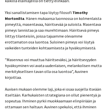
kaikilla eläinlajeilla on tietty elinkaari.
Yksi sanallistamisen tapa löytyy filosofi
Timothy
Mortonilta
. Hänen mukaansa luonnossa on kolmenlaista
pimeyttä, masentavaa, häiritsevää ja suloista. Masentava
pimeys lannistaa ja saa murehtimaan. Häiritsevä pimeys
liittyy tilanteisiin, joissa tajuamme olevamme
erottamaton osa luontoa. Suloinen pimeys voi löytyä
vaikeiden tunteiden kohtaamisesta ja hyväksymisestä.
”Masennus voi muuttua häiritseväksi, ja häiritsevyyden
hyväksyminen voi avata uudenlaisen, melankolisen mutta
merkityksellisen tavan olla osa luontoa”, Auvinen
kirjoittaa.
Auvisen mukaan olemme laji, joka ei osaa suojella itseään
itseltään. Karhukaisten strategiana on ollut pienentyä ja
sopeutua. Ihminen pyrkii muokkaamaan elinpiiriään ja
ottamaan sen haltuun. Auvinen spekuloi, että ihminen