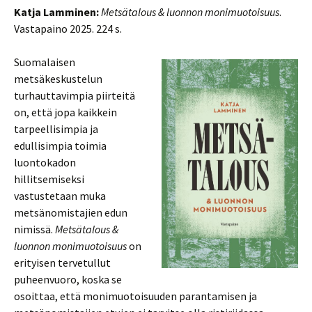
Katja Lamminen:
Metsätalous & luonnon monimuotoisuus
.
Vastapaino 2025. 224 s.
Suomalaisen
metsäkeskustelun
turhauttavimpia piirteitä
on, että jopa kaikkein
tarpeellisimpia ja
edullisimpia toimia
luontokadon
hillitsemiseksi
vastustetaan muka
metsänomistajien edun
nimissä.
Metsätalous &
luonnon monimuotoisuus
on
erityisen tervetullut
puheenvuoro, koska se
osoittaa, että monimuotoisuuden parantamisen ja