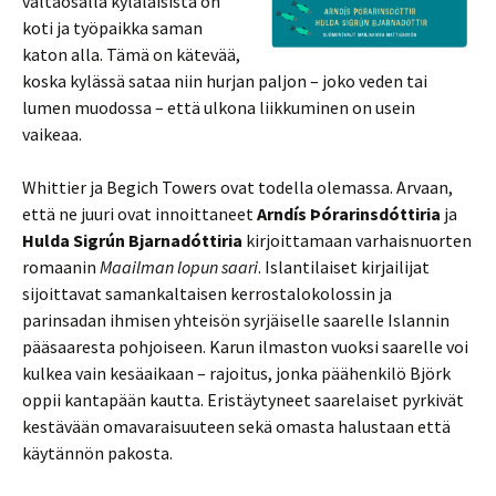
valtaosalla kyläläisistä on
koti ja työpaikka saman
katon alla. Tämä on kätevää,
koska kylässä sataa niin hurjan paljon – joko veden tai
lumen muodossa – että ulkona liikkuminen on usein
vaikeaa.
Whittier ja Begich Towers ovat todella olemassa. Arvaan,
että ne juuri ovat innoittaneet
Arndís Þórarinsdóttiria
ja
Hulda Sigrún Bjarnadóttiria
kirjoittamaan varhaisnuorten
romaanin
Maailman lopun saari
. Islantilaiset kirjailijat
sijoittavat samankaltaisen kerrostalokolossin ja
parinsadan ihmisen yhteisön syrjäiselle saarelle Islannin
pääsaaresta pohjoiseen. Karun ilmaston vuoksi saarelle voi
kulkea vain kesäaikaan – rajoitus, jonka päähenkilö Björk
oppii kantapään kautta. Eristäytyneet saarelaiset pyrkivät
kestävään omavaraisuuteen sekä omasta halustaan että
käytännön pakosta.