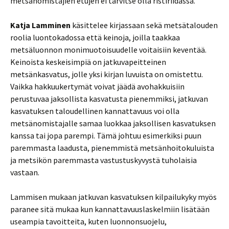
metsänomistajien etujen ei tarvitse olla ristiriidassa.
Katja Lamminen
käsittelee kirjassaan sekä metsätalouden
roolia luontokadossa että keinoja, joilla taakkaa
metsäluonnon monimuotoisuudelle voitaisiin keventää.
Keinoista keskeisimpiä on jatkuvapeitteinen
metsänkasvatus, jolle yksi kirjan luvuista on omistettu.
Vaikka hakkuukertymät voivat jäädä avohakkuisiin
perustuvaa jaksollista kasvatusta pienemmiksi, jatkuvan
kasvatuksen taloudellinen kannattavuus voi olla
metsänomistajalle samaa luokkaa jaksollisen kasvatuksen
kanssa tai jopa parempi. Tämä johtuu esimerkiksi puun
paremmasta laadusta, pienemmistä metsänhoitokuluista
ja metsikön paremmasta vastustuskyvystä tuholaisia
vastaan.
Lammisen mukaan jatkuvan kasvatuksen kilpailukyky myös
paranee sitä mukaa kun kannattavuuslaskelmiin lisätään
useampia tavoitteita, kuten luonnonsuojelu,