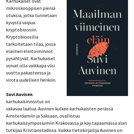
Karhukaiset ovat
mikroskooppisen pieniä
otuksia, jotka tunnetaan
kyvystä vaipua
kryptobioosiin.
Kryptobioosilla
tarkoitetaan tilaa, jossa
eläimen elintoiminnot
pysähtyvät. Karhukaiset
voivat olla vaikkapa viisi
vuotta pakasteessa ja
virota uudelleen henkiin.
Suvi Auvisen
karhukaisinnostus on
vakavaa laatua. Auvinen kulkee karhukaisten perässä
Amsterdamiin ja Saksaan, osallistuu
karhukaissymposiumiin Krakovassa ja käy tapaamassa alan
tutkijaa Kristianstadissa. Vaikka tietokirjailija Auvinen on