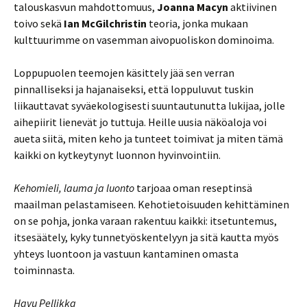
talouskasvun mahdottomuus,
Joanna Macyn
aktiivinen
toivo sekä
Ian McGilchristin
teoria, jonka mukaan
kulttuurimme on vasemman aivopuoliskon dominoima.
Loppupuolen teemojen käsittely jää sen verran
pinnalliseksi ja hajanaiseksi, että loppuluvut tuskin
liikauttavat syväekologisesti suuntautunutta lukijaa, jolle
aihepiirit lienevät jo tuttuja. Heille uusia näköaloja voi
aueta siitä, miten keho ja tunteet toimivat ja miten tämä
kaikki on kytkeytynyt luonnon hyvinvointiin.
Kehomieli, lauma ja luonto
tarjoaa oman reseptinsä
maailman pelastamiseen. Kehotietoisuuden kehittäminen
on se pohja, jonka varaan rakentuu kaikki: itsetuntemus,
itsesäätely, kyky tunnetyöskentelyyn ja sitä kautta myös
yhteys luontoon ja vastuun kantaminen omasta
toiminnasta.
Havu Pellikka