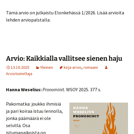
Tämä arvio on julkaistu Elonkehässä 1/2026. Lisää arvioita
lehden arviopalstalla.
Arvio: Kaikkialla vallitsee sienen haju
13.10.2025
Yleinen
kirja-arvio
,
romaani
Arviotoimittaja
Hanna Weselius:
Pronominit.
WSOY 2025. 377 s.
Pakomatka: joukko ihmisiä
ja pari koiraa istuu lennolla,
jonka päämäärä ei ole
selvillä. Osa
istumapaikoista on