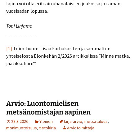
lajina voi olla erittäin uhanalaisten joukossa jo tämän
vuosisadan lopussa.
Topi Linjama
[1]
Toim. huom. Lisää karhukaisten ja sammalten
yhteiselosta Elonkehän 2/2026 artikkelissa ”Minne matka,
jäätikköhiiri?”
Arvio: Luontomielisen
metsänomistajan aapinen
28.3.2026
Yleinen
kirja-arvio
,
metsätalous
,
monimuotoisuus
,
tietokirja
Arviotoimittaja