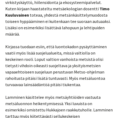
virkistyskäyttö, hiilensidonta ja ekosysteemipalvelut.
Kuten kirjaan haastateltu metsäekologian dosentti
Timo
Kuuluvainen
toteaa, yhdestä metsänkäsittelymuodosta
toiseen hyppääminen ei kuitenkaan tee suoraan autuaaksi.
Lisäksi on esimerkiksi lisättävä lahopuun ja lehtipuiden
määrää.
Kirjassa tuodaan esiin, että luontokadon pysäyttäminen
vaatii myös lisää suojelualueita, missä valtiolla on
keskeinen rooli. Loput valtion vanhoista metsistä olisi
tietysti vihdoin oikeasti suojeltava ja yksityismetsien
vapaaehtoiseen suojeluun perustuvan Metso-ohjelman
rahoitusta pitäisi lisätä tuntuvasti. Myös metsäluontoa
turvaavaa lainsäädäntöä pitäisi tiukentaa.
Lamminen käsittelee myös metsäyhtiöiden vastuuta
metsäluonnon heikentymisessä. Yksi luvuista on
esimerkiksi omistettu Hukkajoen raakkutuholle. Lamminen
tarttuu myös kiitettävästi sellukeskeisen