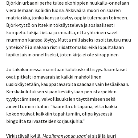
Björkin urbaani perhe tulee ekohippien nuukailu-onnelaan
vierailemaan isoäidin luona. Äkkiväärä muori on saaren
matriarkka, jonka kanssa täytyy oppia tulemaan toimeen.
Björk-tyttö on itsekin töksäyttelevä ja sosiaalisesti
kömpelö: lukija tietää jo ennalta, että yhteinen sävel
mummon kanssa löytyy. Mutta millaiseksi osoittautuu muu
yhteisö? Ei ainakaan ristiriidattomaksi eikä lopultakaan
läpikotaisin onnelliseksi, joten kirja ei ole siirappinen.
Jo takakannessa mainitaan kulutuskriittisyys. Saarelaiset
ovat pitkälti omavaraisia: kaikki mahdollinen
uusiokäytetään, kauppatavaroita saadaan vain kesäaikaan.
Kerskakulutuksen sijaan keskitytään perustarpeiden
tyydyttämiseen, velvollisuuksien täyttämiseen sekä
aineettomiin iloihin: ”Saarella oli tapana, että kaikki
kokoontuivat kaikkiin tapahtumiin, olipa kyseessä
bingoilta tai vaatteidenkorjausjuhla.”
Virkistävää kyllä,
Maailman lopun saari
ei sisällä juuri