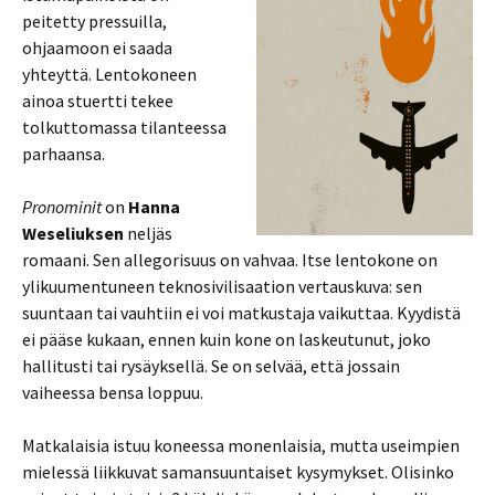
peitetty pressuilla,
ohjaamoon ei saada
yhteyttä. Lentokoneen
ainoa stuertti tekee
tolkuttomassa tilanteessa
parhaansa.
Pronominit
on
Hanna
Weseliuksen
neljäs
romaani. Sen allegorisuus on vahvaa. Itse lentokone on
ylikuumentuneen teknosivilisaation vertauskuva: sen
suuntaan tai vauhtiin ei voi matkustaja vaikuttaa. Kyydistä
ei pääse kukaan, ennen kuin kone on laskeutunut, joko
hallitusti tai rysäyksellä. Se on selvää, että jossain
vaiheessa bensa loppuu.
Matkalaisia istuu koneessa monenlaisia, mutta useimpien
mielessä liikkuvat samansuuntaiset kysymykset. Olisinko