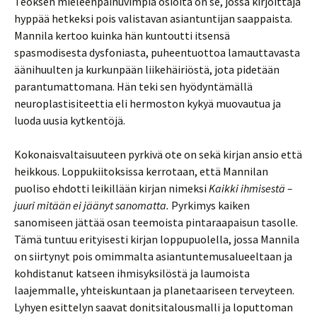
Teoksen mieleenpainuvimpia osioita on se, jossa kirjoittaja
hyppää hetkeksi pois valistavan asiantuntijan saappaista.
Mannila kertoo kuinka hän kuntoutti itsensä
spasmodisesta dysfoniasta, puheentuottoa lamauttavasta
äänihuulten ja kurkunpään liikehäiriöstä, jota pidetään
parantumattomana. Hän teki sen hyödyntämällä
neuroplastisiteettia eli hermoston kykyä muovautua ja
luoda uusia kytkentöjä.
Kokonaisvaltaisuuteen pyrkivä ote on sekä kirjan ansio että
heikkous. Loppukiitoksissa kerrotaan, että Mannilan
puoliso ehdotti leikillään kirjan nimeksi
Kaikki ihmisestä –
juuri mitään ei jäänyt sanomatta.
Pyrkimys kaiken
sanomiseen jättää osan teemoista pintaraapaisun tasolle.
Tämä tuntuu erityisesti kirjan loppupuolella, jossa Mannila
on siirtynyt pois omimmalta asiantuntemusalueeltaan ja
kohdistanut katseen ihmisyksilöstä ja laumoista
laajemmalle, yhteiskuntaan ja planetaariseen terveyteen.
Lyhyen esittelyn saavat donitsitalousmalli ja loputtoman