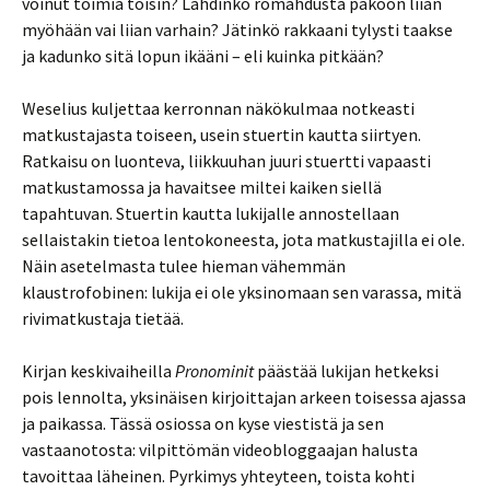
voinut toimia toisin? Lähdinkö romahdusta pakoon liian
myöhään vai liian varhain? Jätinkö rakkaani tylysti taakse
ja kadunko sitä lopun ikääni – eli kuinka pitkään?
Weselius kuljettaa kerronnan näkökulmaa notkeasti
matkustajasta toiseen, usein stuertin kautta siirtyen.
Ratkaisu on luonteva, liikkuuhan juuri stuertti vapaasti
matkustamossa ja havaitsee miltei kaiken siellä
tapahtuvan. Stuertin kautta lukijalle annostellaan
sellaistakin tietoa lentokoneesta, jota matkustajilla ei ole.
Näin asetelmasta tulee hieman vähemmän
klaustrofobinen: lukija ei ole yksinomaan sen varassa, mitä
rivimatkustaja tietää.
Kirjan keskivaiheilla
Pronominit
päästää lukijan hetkeksi
pois lennolta, yksinäisen kirjoittajan arkeen toisessa ajassa
ja paikassa. Tässä osiossa on kyse viestistä ja sen
vastaanotosta: vilpittömän videobloggaajan halusta
tavoittaa läheinen. Pyrkimys yhteyteen, toista kohti