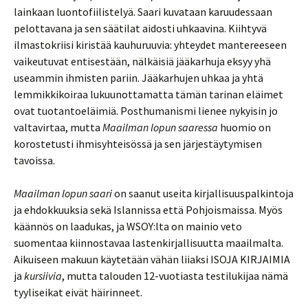
lainkaan luontofiilistelyä. Saari kuvataan karuudessaan
pelottavana ja sen säätilat aidosti uhkaavina. Kiihtyvä
ilmastokriisi kiristää kauhuruuvia: yhteydet mantereeseen
vaikeutuvat entisestään, nälkäisiä jääkarhuja eksyy yhä
useammin ihmisten pariin. Jääkarhujen uhkaa ja yhtä
lemmikkikoiraa lukuunottamatta tämän tarinan eläimet
ovat tuotantoeläimiä. Posthumanismi lienee nykyisin jo
valtavirtaa, mutta
Maailman lopun saaressa
huomio on
korostetusti ihmisyhteisössä ja sen järjestäytymisen
tavoissa.
Maailman lopun saari
on saanut useita kirjallisuuspalkintoja
ja ehdokkuuksia sekä Islannissa että Pohjoismaissa. Myös
käännös on laadukas, ja WSOY:lta on mainio veto
suomentaa kiinnostavaa lastenkirjallisuutta maailmalta.
Aikuiseen makuun käytetään vähän liiaksi ISOJA KIRJAIMIA
ja
kursiivia
, mutta talouden 12-vuotiasta testilukijaa nämä
tyyliseikat eivät häirinneet.