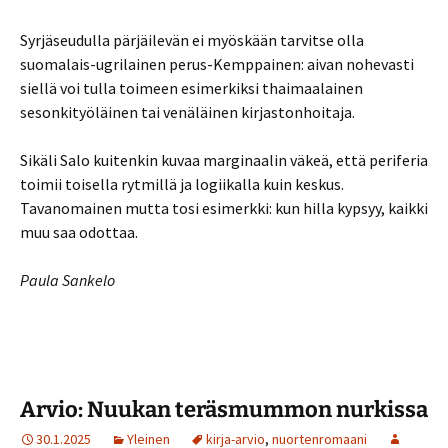
Syrjäseudulla pärjäilevän ei myöskään tarvitse olla
suomalais-ugrilainen perus-Kemppainen: aivan nohevasti
siellä voi tulla toimeen esimerkiksi thaimaalainen
sesonkityöläinen tai venäläinen kirjastonhoitaja.
Sikäli Salo kuitenkin kuvaa marginaalin väkeä, että periferia
toimii toisella rytmillä ja logiikalla kuin keskus.
Tavanomainen mutta tosi esimerkki: kun hilla kypsyy, kaikki
muu saa odottaa.
Paula Sankelo
Arvio: Nuukan teräsmummon nurkissa
30.1.2025
Yleinen
kirja-arvio
,
nuortenromaani