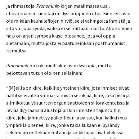
ja rihmastoja.
Pronominit
-kirjan maailmassa uusi,
elinvoimainen sienilaji on dystooppinen otus. Sieni ei tosin
ole mikään kauhuleffojen hirviö, se ei vahingoita ihmistä ja
sitä voi jopa syödä, vaikka ei se miltään maistu. Ällön sienen
haju on arjen tympeä kiusa: olosuhde, jota voi oppia
sietämään, mutta josta ei paatuneinkaan posthumanisti
riemuitse.
Pronominit
on toki muiltakin osin dystopia, mutta
pelottavan tutun oloinen sellainen:
“[M]eillä on kiire, kaikille yhteinen kiire, jota ihmiset eivät
hallitse eivätkä ymmärrä mistä se sikiää, kiire, joka pesii ja
silmikoituu ylisuurten organisaatioiden siilorakenteissa ja
leviää digitaalisia alustoja pitkin ihmisten tajuntoihin,
kiire, joka jähmettyy paikoilleen ja paisuu, kun kaikki muu
ympärillä ohenee, kiire, jonka takia kukaan ei pysähdy
tekemään millekään mitään ja kaikki ajautuvat yhdessä