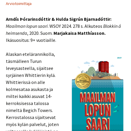
Arviotoimittaja
Arndís Þórarinsdóttir & Hulda Sigrún Bjarnadóttir:
Maailman lopun saari
. WSOY 2024. 278 s. Alkuteos
Blokkin á
heimsenda
, 2020. Suom.
Marjakaisa Matthíasson.
Ikäsuositus: 9+ vuotiaille.
Alaskan etelärannikolla,
täsmälleen Turun
leveysasteella, sijaitsee
syrjäinen Whittierin kylä.
Whittierissä on alle
kolmesataa asukasta ja
miltei kaikki asuvat 14-
kerroksisessa talossa
nimeltä Begich Towers.
Kerrostalossa sijaitsevat
myös kylän palvelut, joten