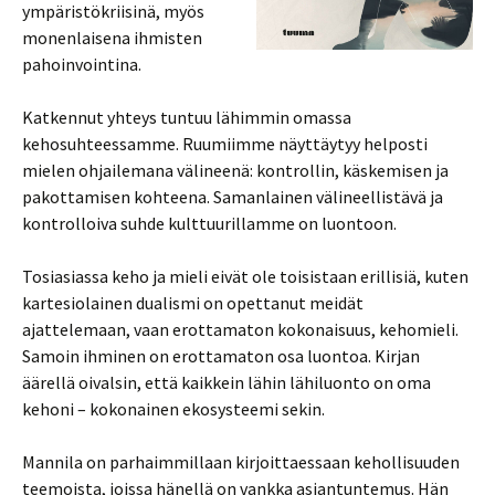
ympäristökriisinä, myös
monenlaisena ihmisten
pahoinvointina.
Katkennut yhteys tuntuu lähimmin omassa
kehosuhteessamme. Ruumiimme näyttäytyy helposti
mielen ohjailemana välineenä: kontrollin, käskemisen ja
pakottamisen kohteena. Samanlainen välineellistävä ja
kontrolloiva suhde kulttuurillamme on luontoon.
Tosiasiassa keho ja mieli eivät ole toisistaan erillisiä, kuten
kartesiolainen dualismi on opettanut meidät
ajattelemaan, vaan erottamaton kokonaisuus, kehomieli.
Samoin ihminen on erottamaton osa luontoa. Kirjan
äärellä oivalsin, että kaikkein lähin lähiluonto on oma
kehoni – kokonainen ekosysteemi sekin.
Mannila on parhaimmillaan kirjoittaessaan kehollisuuden
teemoista, joissa hänellä on vankka asiantuntemus. Hän