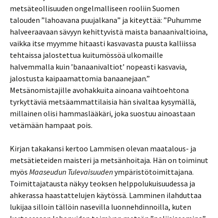
metsäteollisuuden ongelmalliseen rooliin Suomen
talouden ”lahoavana puujalkana” ja kiteyttää: ”Puhumme
halveeraavaan sävyyn kehittyvistä maista banaanivaltioina,
vaikka itse myymme hitaasti kasvavasta puusta kalliissa
tehtaissa jalostettua kuitumössöä ulkomaille
halvemmalla kuin ’banaanivaltiot’ nopeasti kasvavia,
jalostusta kaipaamattomia banaanejaan.”
Metsänomistajille avohakkuita ainoana vaihtoehtona
tyrkyttäviä metsäammattilaisia hän sivaltaa kysymällä,
millainen olisi hammaslääkäri, joka suostuu ainoastaan
vetämään hampaat pois.
Kirjan takakansi kertoo Lammisen olevan maatalous- ja
metsätieteiden maisteri ja metsänhoitaja. Hän on toiminut
myös
Maaseudun Tulevaisuuden
ympäristötoimittajana.
Toimittajatausta näkyy teoksen helppolukuisuudessa ja
ahkerassa haastattelujen käytössä. Lamminen ilahduttaa
lukijaa silloin tällöin nasevilla luonnehdinnoilla, kuten