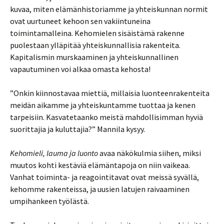
kuvaa, miten elämänhistoriamme ja yhteiskunnan normit
ovat uurtuneet kehoon sen vakiintuneina
toimintamalleina. Kehomielen sisäistämä rakenne
puolestaan ylläpitää yhteiskunnallisia rakenteita.
Kapitalismin murskaaminen ja yhteiskunnallinen
vapautuminen voi alkaa omasta kehosta!
”Onkin kiinnostavaa miettiä, millaisia luonteenrakenteita
meidän aikamme ja yhteiskuntamme tuottaa ja kenen
tarpeisiin. Kasvatetaanko meistä mahdollisimman hyviä
suorittajia ja kuluttajia?” Mannila kysyy.
Kehomieli, lauma ja luonto
avaa näkökulmia siihen, miksi
muutos kohti kestäviä elämäntapoja on niin vaikeaa.
Vanhat toiminta- ja reagointitavat ovat meissä syvällä,
kehomme rakenteissa, ja uusien latujen raivaaminen
umpihankeen työlästä.