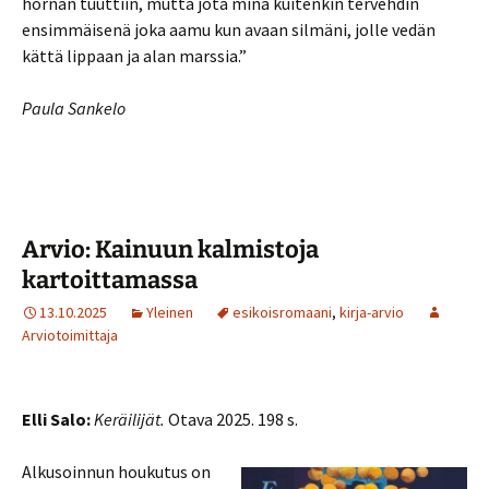
hornan tuuttiin, mutta jota minä kuitenkin tervehdin
ensimmäisenä joka aamu kun avaan silmäni, jolle vedän
kättä lippaan ja alan marssia.”
Paula Sankelo
Arvio: Kainuun kalmistoja
kartoittamassa
13.10.2025
Yleinen
esikoisromaani
,
kirja-arvio
Arviotoimittaja
Elli Salo:
Keräilijät.
Otava 2025. 198 s.
Alkusoinnun houkutus on