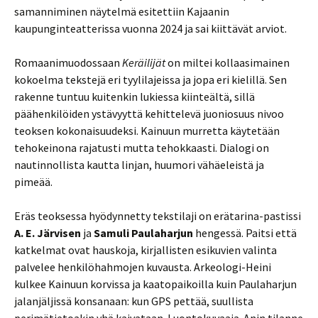
samanniminen näytelmä esitettiin Kajaanin
kaupunginteatterissa vuonna 2024 ja sai kiittävät arviot.
Romaanimuodossaan
Keräilijät
on miltei kollaasimainen
kokoelma tekstejä eri tyylilajeissa ja jopa eri kielillä. Sen
rakenne tuntuu kuitenkin lukiessa kiinteältä, sillä
päähenkilöiden ystävyyttä kehittelevä juoniosuus nivoo
teoksen kokonaisuudeksi. Kainuun murretta käytetään
tehokeinona rajatusti mutta tehokkaasti. Dialogi on
nautinnollista kautta linjan, huumori vähäeleistä ja
pimeää.
Eräs teoksessa hyödynnetty tekstilaji on erätarina-pastissi
A. E. Järvisen
ja
Samuli Paulaharjun
hengessä. Paitsi että
katkelmat ovat hauskoja, kirjallisten esikuvien valinta
palvelee henkilöhahmojen kuvausta. Arkeologi-Heini
kulkee Kainuun korvissa ja kaatopaikoilla kuin Paulaharjun
jalanjäljissä konsanaan: kun GPS pettää, suullista