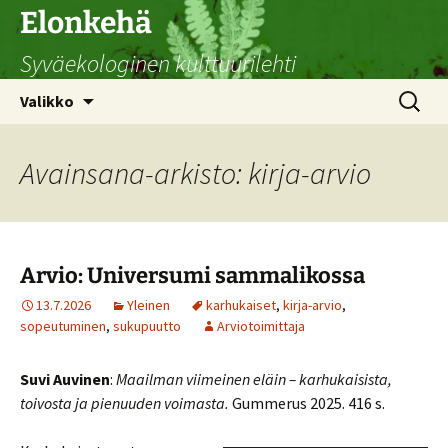
Siirry
Elonkehä
sisältöön
Syväekologinen kulttuurilehti
Haku:
Valikko
Avainsana-arkisto: kirja-arvio
Arvio: Universumi sammalikossa
13.7.2026
Yleinen
karhukaiset
,
kirja-arvio
,
sopeutuminen
,
sukupuutto
Arviotoimittaja
Suvi Auvinen
:
Maailman viimeinen eläin – karhukaisista,
toivosta ja pienuuden voimasta.
Gummerus 2025. 416 s.