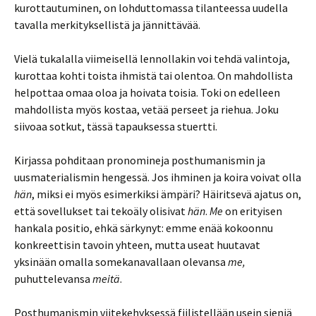
kurottautuminen, on lohduttomassa tilanteessa uudella
tavalla merkityksellistä ja jännittävää.
Vielä tukalalla viimeisellä lennollakin voi tehdä valintoja,
kurottaa kohti toista ihmistä tai olentoa. On mahdollista
helpottaa omaa oloa ja hoivata toisia. Toki on edelleen
mahdollista myös kostaa, vetää perseet ja riehua. Joku
siivoaa sotkut, tässä tapauksessa stuertti.
Kirjassa pohditaan pronomineja posthumanismin ja
uusmaterialismin hengessä. Jos ihminen ja koira voivat olla
hän
, miksi ei myös esimerkiksi ämpäri? Häiritsevä ajatus on,
että sovellukset tai tekoäly olisivat
hän
.
Me
on erityisen
hankala positio, ehkä särkynyt: emme enää kokoonnu
konkreettisin tavoin yhteen, mutta useat huutavat
yksinään omalla somekanavallaan olevansa
me,
puhuttelevansa
meitä
.
Posthumanismin viitekehyksessä fiilistellään usein sieniä