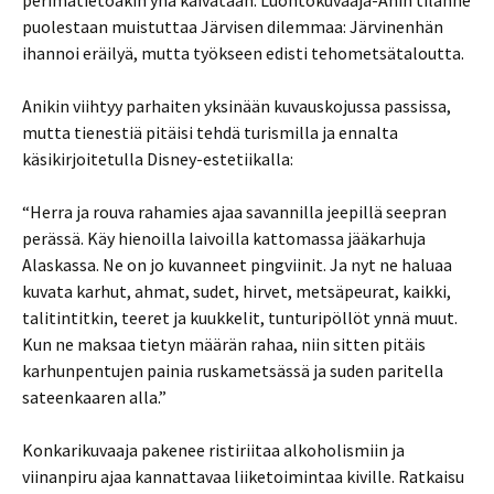
perimätietoakin yhä kaivataan. Luontokuvaaja-Anin tilanne
puolestaan muistuttaa Järvisen dilemmaa: Järvinenhän
ihannoi eräilyä, mutta työkseen edisti tehometsätaloutta.
Anikin viihtyy parhaiten yksinään kuvauskojussa passissa,
mutta tienestiä pitäisi tehdä turismilla ja ennalta
käsikirjoitetulla Disney-estetiikalla:
“Herra ja rouva rahamies ajaa savannilla jeepillä seepran
perässä. Käy hienoilla laivoilla kattomassa jääkarhuja
Alaskassa. Ne on jo kuvanneet pingviinit. Ja nyt ne haluaa
kuvata karhut, ahmat, sudet, hirvet, metsäpeurat, kaikki,
talitintitkin, teeret ja kuukkelit, tunturipöllöt ynnä muut.
Kun ne maksaa tietyn määrän rahaa, niin sitten pitäis
karhunpentujen painia ruskametsässä ja suden paritella
sateenkaaren alla.”
Konkarikuvaaja pakenee ristiriitaa alkoholismiin ja
viinanpiru ajaa kannattavaa liiketoimintaa kiville. Ratkaisu