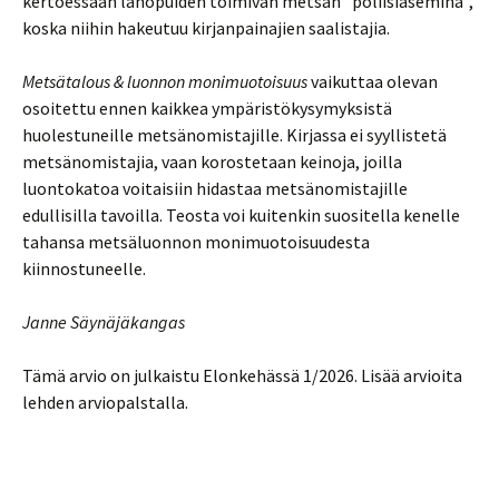
kertoessaan lahopuiden toimivan metsän ”poliisiasemina”,
koska niihin hakeutuu kirjanpainajien saalistajia.
Metsätalous & luonnon monimuotoisuus
vaikuttaa olevan
osoitettu ennen kaikkea ympäristökysymyksistä
huolestuneille metsänomistajille. Kirjassa ei syyllistetä
metsänomistajia, vaan korostetaan keinoja, joilla
luontokatoa voitaisiin hidastaa metsänomistajille
edullisilla tavoilla. Teosta voi kuitenkin suositella kenelle
tahansa metsäluonnon monimuotoisuudesta
kiinnostuneelle.
Janne Säynäjäkangas
Tämä arvio on julkaistu Elonkehässä 1/2026. Lisää arvioita
lehden arviopalstalla.