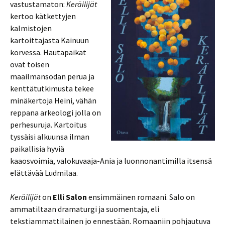
vastustamaton:
Keräilijät
kertoo kätkettyjen
kalmistojen
kartoittajasta Kainuun
korvessa. Hautapaikat
ovat toisen
maailmansodan perua ja
kenttätutkimusta tekee
minäkertoja Heini, vähän
reppana arkeologi jolla on
perhesuruja. Kartoitus
tyssäisi alkuunsa ilman
paikallisia hyviä
kaaosvoimia, valokuvaaja-Ania ja luonnonantimilla itsensä
elättävää Ludmilaa.
Keräilijät
on
Elli Salon
ensimmäinen romaani. Salo on
ammatiltaan dramaturgi ja suomentaja, eli
tekstiammattilainen jo ennestään. Romaaniin pohjautuva