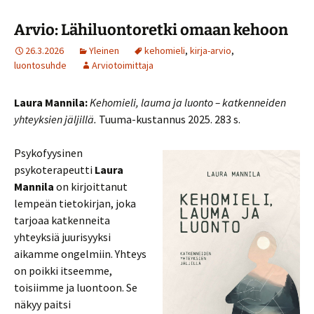
Arvio: Lähiluontoretki omaan kehoon
26.3.2026
Yleinen
kehomieli
,
kirja-arvio
,
luontosuhde
Arviotoimittaja
Laura Mannila:
Kehomieli, lauma ja luonto – katkenneiden
yhteyksien jäljillä.
Tuuma-kustannus 2025. 283 s.
Psykofyysinen
psykoterapeutti
Laura
Mannila
on kirjoittanut
lempeän tietokirjan, joka
tarjoaa katkenneita
yhteyksiä juurisyyksi
aikamme ongelmiin. Yhteys
on poikki itseemme,
toisiimme ja luontoon. Se
näkyy paitsi